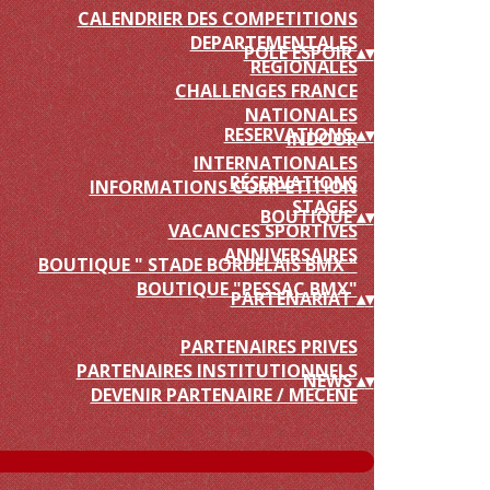
CALENDRIER DES COMPETITIONS
DEPARTEMENTALES
POLE ESPOIR
▴
▾
REGIONALES
CHALLENGES FRANCE
NATIONALES
RESERVATIONS
▴
▾
INDOOR
INTERNATIONALES
RÉSERVATIONS
INFORMATIONS COMPETITION
STAGES
BOUTIQUE
▴
▾
VACANCES SPORTIVES
ANNIVERSAIRES
BOUTIQUE " STADE BORDELAIS BMX "
BOUTIQUE "PESSAC BMX"
PARTENARIAT
▴
▾
PARTENAIRES PRIVES
PARTENAIRES INSTITUTIONNELS
NEWS
▴
▾
DEVENIR PARTENAIRE / MECENE