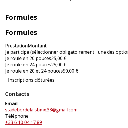
Formules
Formules
Prestation
Montant
Je participe (sélectionner obligatoirement l'une des optio
Je roule en 20 pouces
25,00 €
Je roule en 24 pouces
25,00 €
Je roule en 20 et 24 pouces
50,00 €
Inscriptions clôturées
Contacts
Email
stadebordelaisbmx.33@gmail.com
Téléphone
+33 6 10 04 17 89