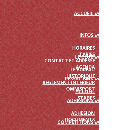
ACCUEIL
▴
▾
INFOS
▴
▾
HORAIRES
TARIFS
LE CLUB
▴
▾
CONTACT ET ADRESSE
AGENDA
LE BUREAU
HISTORIQUE
PESSAC BMX
▴
▾
REGLEMENT INTERIEUR
OMNISPORT
ACCUEIL
STAGES
ADHESIONS
▴
▾
ADHESION
DOCUMENTS
COMPETITIONS
▴
▾