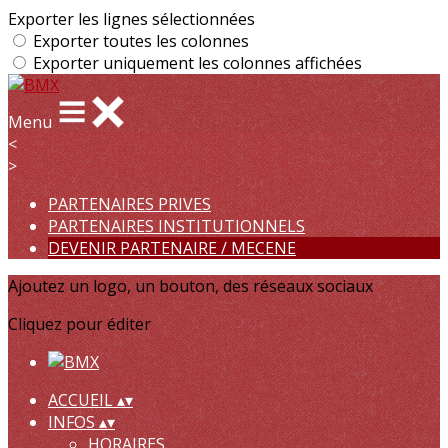
Exporter les lignes sélectionnées
Exporter toutes les colonnes
Exporter uniquement les colonnes affichées
Menu
<
>
PARTENAIRES PRIVES
PARTENAIRES INSTITUTIONNELS
DEVENIR PARTENAIRE / MECENE
Ajoutez un logo, un bouton, des réseaux sociaux
Cliquez pour éditer
ACCUEIL
▴
▾
INFOS
▴
▾
HORAIRES