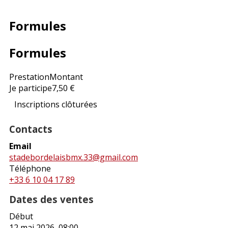
Formules
Formules
Prestation
Montant
Je participe
7,50 €
Inscriptions clôturées
Contacts
Email
stadebordelaisbmx.33@gmail.com
Téléphone
+33 6 10 04 17 89
Dates des ventes
Début
12 mai 2026, 08:00