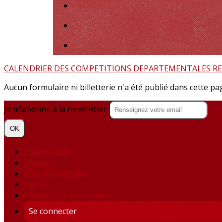
CALENDRIER DES COMPETITIONS
DEPARTEMENTALES
R
Aucun formulaire ni billetterie n'a été publié dans cette pa
Je m'abonne à la newsletter
OK
Plan du site
Licences
Mentions légales
CGUV
Paramétrer vos cookies
Se connecter