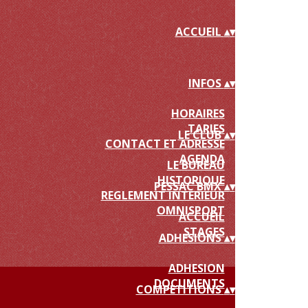
ACCUEIL
▴
▾
INFOS
▴
▾
HORAIRES
TARIFS
LE CLUB
▴
▾
CONTACT ET ADRESSE
AGENDA
LE BUREAU
HISTORIQUE
PESSAC BMX
▴
▾
REGLEMENT INTERIEUR
OMNISPORT
ACCUEIL
STAGES
ADHESIONS
▴
▾
ADHESION
DOCUMENTS
COMPETITIONS
▴
▾