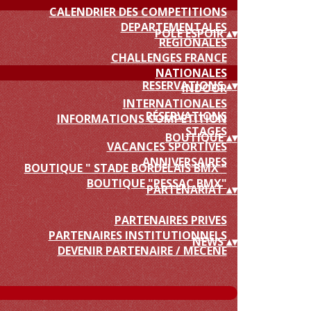
CALENDRIER DES COMPETITIONS
DEPARTEMENTALES
POLE ESPOIR
▴
▾
REGIONALES
CHALLENGES FRANCE
NATIONALES
RESERVATIONS
▴
▾
INDOOR
INTERNATIONALES
RÉSERVATIONS
INFORMATIONS COMPETITION
STAGES
BOUTIQUE
▴
▾
VACANCES SPORTIVES
ANNIVERSAIRES
BOUTIQUE " STADE BORDELAIS BMX "
BOUTIQUE "PESSAC BMX"
PARTENARIAT
▴
▾
PARTENAIRES PRIVES
PARTENAIRES INSTITUTIONNELS
NEWS
▴
▾
DEVENIR PARTENAIRE / MECENE