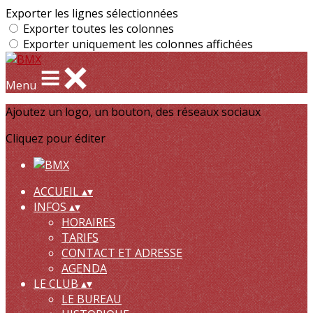
Exporter les lignes sélectionnées
Exporter toutes les colonnes
Exporter uniquement les colonnes affichées
Menu
Ajoutez un logo, un bouton, des réseaux sociaux
Cliquez pour éditer
ACCUEIL
▴
▾
INFOS
▴
▾
HORAIRES
TARIFS
CONTACT ET ADRESSE
AGENDA
LE CLUB
▴
▾
LE BUREAU