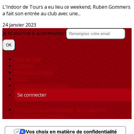
L'Indoor de Tours a eu lieu ce weekend, Ruben Gommers
a fait son entrée au club avec une...
24 janvier 2023
Je m'abonne à la newsletter
OK
Plan du site
Licences
Mentions légales
CGUV
Paramétrer vos cookies
Se connecter
Propulsé par AssoConnect, le logiciel des
associations Sportives
Vos choix en matière de confidentialité