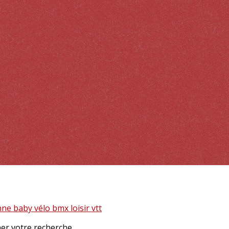
enne
baby vélo
bmx loisir
vtt
ner votre recherche.