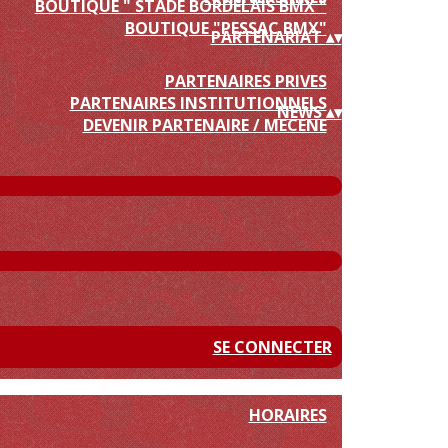
BOUTIQUE " STADE BORDELAIS BMX "
BOUTIQUE "PESSAC BMX"
PARTENARIAT
▴
▾
PARTENAIRES PRIVES
PARTENAIRES INSTITUTIONNELS
NEWS
▴
▾
DEVENIR PARTENAIRE / MECENE
SE CONNECTER
HORAIRES