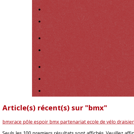
Article(s) récent(s) sur "bmx"
bmxrace
pôle espoir bmx
partenariat
ecole de vélo
draisi
Seuls les 100 premiers résultats sont affichés. Veuillez affi