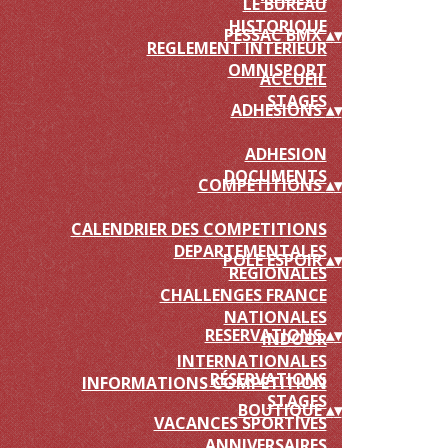
LE BUREAU
HISTORIQUE
PESSAC BMX
▴
▾
REGLEMENT INTERIEUR
OMNISPORT
ACCUEIL
STAGES
ADHESIONS
▴
▾
ADHESION
DOCUMENTS
COMPETITIONS
▴
▾
CALENDRIER DES COMPETITIONS
DEPARTEMENTALES
POLE ESPOIR
▴
▾
REGIONALES
CHALLENGES FRANCE
NATIONALES
RESERVATIONS
▴
▾
INDOOR
INTERNATIONALES
RÉSERVATIONS
INFORMATIONS COMPETITION
STAGES
BOUTIQUE
▴
▾
VACANCES SPORTIVES
ANNIVERSAIRES