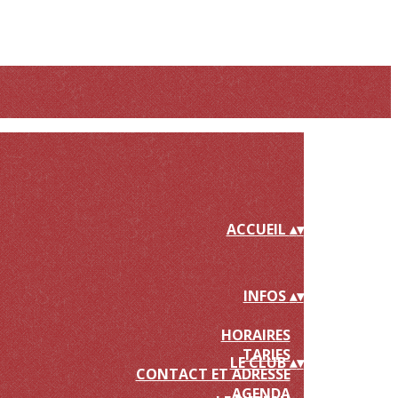
ACCUEIL
▴
▾
INFOS
▴
▾
HORAIRES
TARIFS
LE CLUB
▴
▾
CONTACT ET ADRESSE
AGENDA